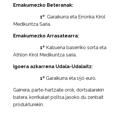
Emakumezko Beteranak:
1º
Garaikurra eta Erronka Kirol
Medikuntza Saria.
Emakumezko Arrasatearra:
1º
Kabuena baserriko sorta eta
Athlon Kirol Medikuntza saria.
Igoera azkarrena Udala-Udalaitz:
1º
Garaikurra eta 150 euro.
Gainera, parte-hartzaile orok, dortsalarekin
batera, korrikalari poltsa jasoko du zenbait
produkturekin.