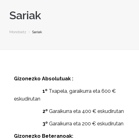
Sariak
Mondraitz
Sariak
Gizonezko Absolutuak :
1º
Txapela, garaikurra eta 600 €
eskudirutan
2º
Garaikurra eta 400 € eskudirutan
3º
Garaikurra eta 200 € eskudirutan
Gizonezko Beteranoak: