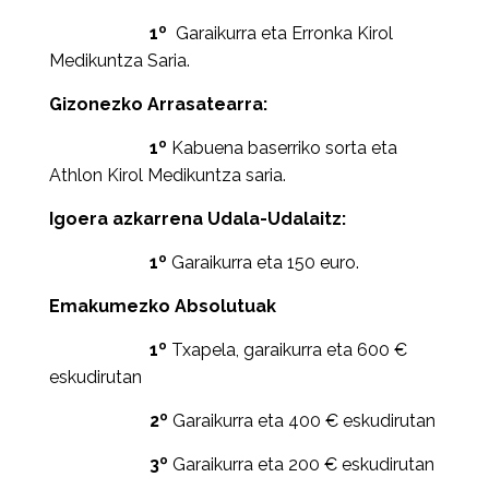
1º
Garaikurra eta Erronka Kirol
Medikuntza Saria.
Gizonezko Arrasatearra:
1º
Kabuena baserriko sorta eta
Athlon Kirol Medikuntza saria.
Igoera azkarrena Udala-Udalaitz:
1º
Garaikurra eta 150 euro.
Emakumezko Absolutuak
1º
Txapela, garaikurra eta 600 €
eskudirutan
2º
Garaikurra eta 400 € eskudirutan
3º
Garaikurra eta 200 € eskudirutan