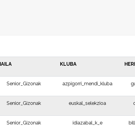
AILA
KLUBA
HER
Senior_Gizonak
azpigorri_mendi_kluba
g
Senior_Gizonak
euskal_selekzioa
Senior_Gizonak
idiazabal_k_e
bi