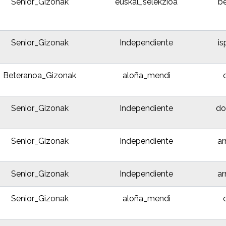
Senior_Gizonak
euskal_selekzioa
b
Senior_Gizonak
Independiente
is
Beteranoa_Gizonak
aloña_mendi
Senior_Gizonak
Independiente
do
Senior_Gizonak
Independiente
ar
Senior_Gizonak
Independiente
ar
Senior_Gizonak
aloña_mendi