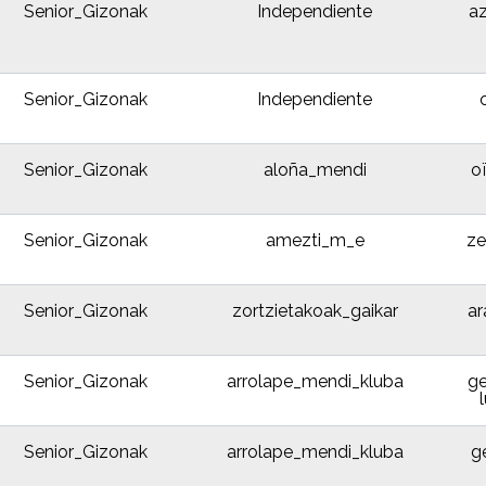
Senior_Gizonak
Independiente
az
Senior_Gizonak
Independiente
Senior_Gizonak
aloña_mendi
o
Senior_Gizonak
amezti_m_e
z
Senior_Gizonak
zortzietakoak_gaikar
ar
Senior_Gizonak
arrolape_mendi_kluba
ge
Senior_Gizonak
arrolape_mendi_kluba
g