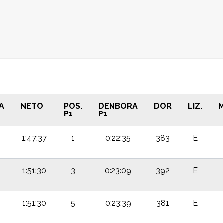
A
NETO
POS.
DENBORA
DOR
LIZ.
M
P1
P1
1:47:37
1
0:22:35
383
E
1:51:30
3
0:23:09
392
E
1:51:30
5
0:23:39
381
E