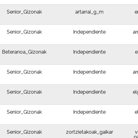
Senior_Gizonak
artarrai_g_m
e
Senior_Gizonak
Independiente
ar
Beteranoa_Gizonak
Independiente
e
Senior_Gizonak
Independiente
ar
Senior_Gizonak
Independiente
el
Senior_Gizonak
Independiente
e
Senior_Gizonak
zortzietakoak_gaikar
v
g