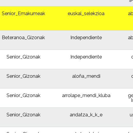
Senior_Emakumeak
euskal_selekzioa
ab
Beteranoa_Gizonak
Independiente
ab
Senior_Gizonak
Independiente
Senior_Gizonak
aloña_mendi
Senior_Gizonak
arrolape_mendi_kluba
ge
Senior_Gizonak
andatza_k_k_e
u