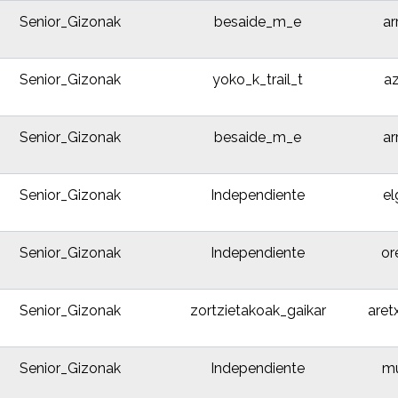
Senior_Gizonak
besaide_m_e
ar
Senior_Gizonak
yoko_k_trail_t
az
Senior_Gizonak
besaide_m_e
ar
Senior_Gizonak
Independiente
el
Senior_Gizonak
Independiente
or
Senior_Gizonak
zortzietakoak_gaikar
aret
Senior_Gizonak
Independiente
mu