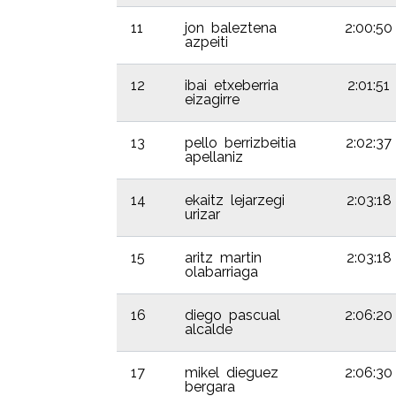
11
jon baleztena
2:00:50
azpeiti
12
ibai etxeberria
2:01:51
eizagirre
13
pello berrizbeitia
2:02:37
apellaniz
14
ekaitz lejarzegi
2:03:18
urizar
15
aritz martin
2:03:18
olabarriaga
16
diego pascual
2:06:20
alcalde
17
mikel dieguez
2:06:30
bergara