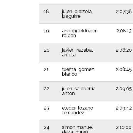
18
julen olaizola
2:07:38
izaguirre
19
andoni elduaien
2:08:13
roldan
20
javier irazabal
2:08:20
arrieta
21
txema gomez
2:08:45
blanco
22
julen salaberria
2:09:05
anton
23
eleder lozano
2:09:42
fernandez
24
simon manuel
2:10:00
daza duran