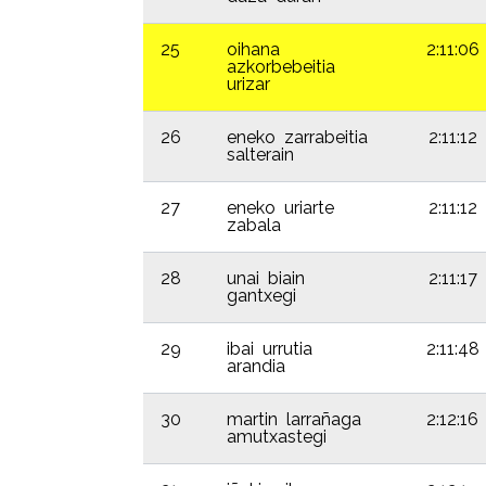
25
oihana
2:11:06
azkorbebeitia
urizar
26
eneko zarrabeitia
2:11:12
salterain
27
eneko uriarte
2:11:12
zabala
28
unai biain
2:11:17
gantxegi
29
ibai urrutia
2:11:48
arandia
30
martin larrañaga
2:12:16
amutxastegi