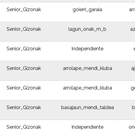
Senior_Gizonak
goierri_garaia
an
Senior_Gizonak
lagun_onak_m_b
az
Senior_Gizonak
Independiente
Senior_Gizonak
arrolape_mendi_kluba
a
Senior_Gizonak
arrolape_mendi_kluba
g
Senior_Gizonak
basajaun_mendi_taldea
b
Senior_Gizonak
Independiente
on