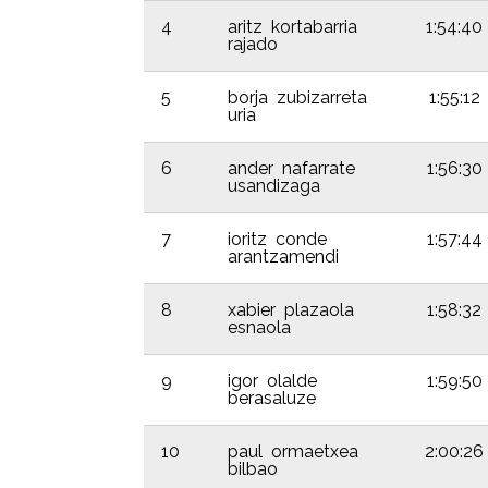
4
aritz kortabarria
1:54:40
rajado
5
borja zubizarreta
1:55:12
uria
6
ander nafarrate
1:56:30
usandizaga
7
ioritz conde
1:57:44
arantzamendi
8
xabier plazaola
1:58:32
esnaola
9
igor olalde
1:59:50
berasaluze
10
paul ormaetxea
2:00:26
bilbao