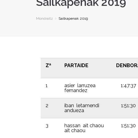
Sailkapenak 2019
Mondraitz
Sailkapenak 2019
Zª
PARTAIDE
DENBOR
1
asier larruzea
1:47:37
fernandez
2
iban letamendi
1:51:30
andueza
3
hassan ait chaou
1:51:30
ait chaou