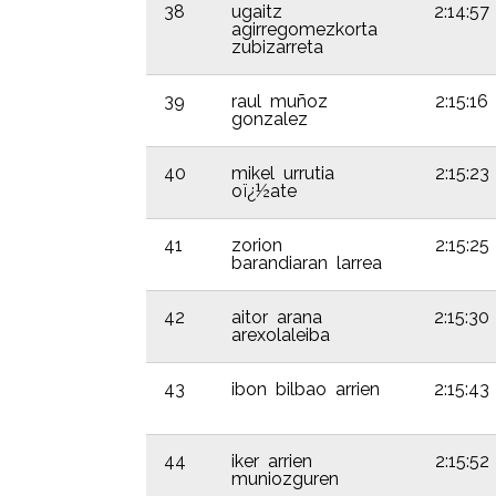
38
ugaitz
2:14:57
agirregomezkorta
zubizarreta
39
raul muñoz
2:15:16
gonzalez
40
mikel urrutia
2:15:23
oï¿½ate
41
zorion
2:15:25
barandiaran larrea
42
aitor arana
2:15:30
arexolaleiba
43
ibon bilbao arrien
2:15:43
44
iker arrien
2:15:52
muniozguren