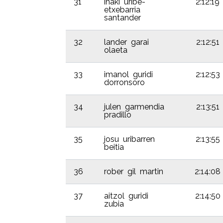
31
iñaki uribe-
2:12:19
etxebarria
santander
32
lander garai
2:12:51
olaeta
33
imanol guridi
2:12:53
dorronsoro
34
julen garmendia
2:13:51
pradillo
35
josu uribarren
2:13:55
beitia
36
rober gil martin
2:14:08
37
aitzol guridi
2:14:50
zubia