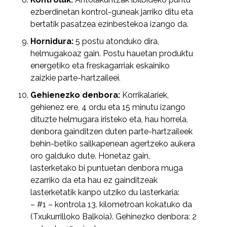
ezberdinetan kontrol-guneak jarriko ditu eta
bertatik pasatzea ezinbestekoa izango da.
Hornidura:
5 postu atonduko dira,
helmugakoaz gain. Postu hauetan produktu
energetiko eta freskagarriak eskainiko
zaizkie parte-hartzaileei.
Gehienezko denbora:
Korrikalariek,
gehienez ere, 4 ordu eta 15 minutu izango
dituzte helmugara iristeko eta, hau horrela,
denbora gainditzen duten parte-hartzaileek
behin-betiko sailkapenean agertzeko aukera
oro galduko dute. Honetaz gain,
lasterketako bi puntuetan denbora muga
ezarriko da eta hau ez gainditzeak
lasterketatik kanpo utziko du lasterkaria:
– #1 – kontrola 13. kilometroan kokatuko da
(Txukurrilloko Balkoia). Gehinezko denbora: 2