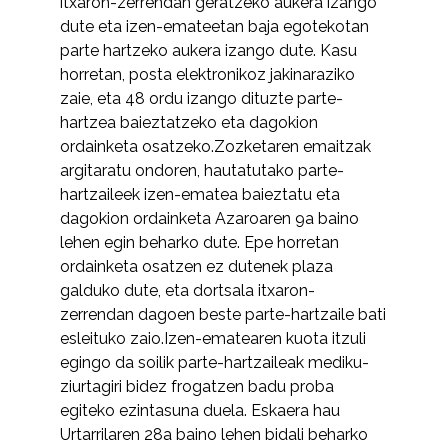
itxaron-zerrendan geratzeko aukera izango
dute eta izen-emateetan baja egotekotan
parte hartzeko aukera izango dute. Kasu
horretan, posta elektronikoz jakinaraziko
zaie, eta 48 ordu izango dituzte parte-
hartzea baieztatzeko eta dagokion
ordainketa osatzeko.Zozketaren emaitzak
argitaratu ondoren, hautatutako parte-
hartzaileek izen-ematea baieztatu eta
dagokion ordainketa Azaroaren 9a baino
lehen egin beharko dute. Epe horretan
ordainketa osatzen ez dutenek plaza
galduko dute, eta dortsala itxaron-
zerrendan dagoen beste parte-hartzaile bati
esleituko zaio.Izen-ematearen kuota itzuli
egingo da soilik parte-hartzaileak mediku-
ziurtagiri bidez frogatzen badu proba
egiteko ezintasuna duela. Eskaera hau
Urtarrilaren 28a baino lehen bidali beharko