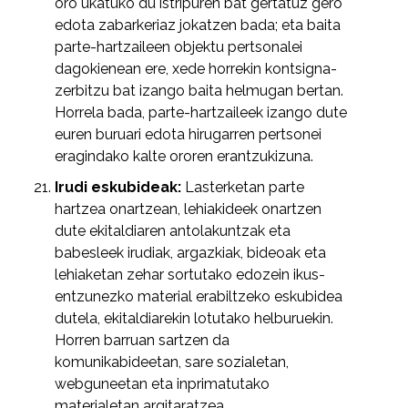
oro ukatuko du istripuren bat gertatuz gero
edota zabarkeriaz jokatzen bada; eta baita
parte-hartzaileen objektu pertsonalei
dagokienean ere, xede horrekin kontsigna-
zerbitzu bat izango baita helmugan bertan.
Horrela bada, parte-hartzaileek izango dute
euren buruari edota hirugarren pertsonei
eragindako kalte ororen erantzukizuna.
Irudi eskubideak:
Lasterketan parte
hartzea onartzean, lehiakideek onartzen
dute ekitaldiaren antolakuntzak eta
babesleek irudiak, argazkiak, bideoak eta
lehiaketan zehar sortutako edozein ikus-
entzunezko material erabiltzeko eskubidea
dutela, ekitaldiarekin lotutako helburuekin.
Horren barruan sartzen da
komunikabideetan, sare sozialetan,
webguneetan eta inprimatutako
materialetan argitaratzea
.