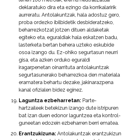
deklaratuko dira eta ezingo da korrikalaririk
aurreratu. Antolakuntzak, hala adostuz gero,
proba ordezko ibilbidetik desbideratzeko,
beharrezkotzat jotzen dituen aldaketak
egiteko eta, eguraldiak hala eskatzen badu,
lasterketa bertan behera uzteko eskubide
osoa izango du. Ez-ohiko segurtasun neurri
gisa, eta azken orduko eguraldi
iragarpenetan oinarrituta antolakuntzak
segurtasunerako beharrezkoa den materiala
eramatera behartu dezake, jakinarazpena
kanal ofizialen bidez eginez.
Laguntza ezbeharretan:
Parte-
hartzaileek betekizun izango dute istripuren
bat izan duen edonor laguntzea eta kontrol-
guneetan edozein ezbeharren berri ematea.
Erantzukizuna:
Antolakuntzak erantzukizun