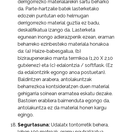
derrigorrezko materialarekin sartu beharko
da. Parte-hartzaile batek lasterketako
edozein puntutan edo helmugan
derrigorrezko material guztia ez badu,
deskalifikatua izango da. Lasterketa
egunean inongo adierazpenik ezean, eraman
beharreko ezinbesteko materiala honakoa
da: (a) Haize-babesgailua, (b)
biziraupenerako manta termikoa (1,20 X 2,10
gutxienez) eta (c) edalontzia / softflask. (Ez
da edalontzirik egongo anoa postuetan).
Baldintzen arabera, antolakuntzak
beharrezkoa kontsideratzen duen material
gehigarria soinean eramatea eskatu dezake.
Bastoien erabilera baimenduta egongo da,
antolakuntza ez da material honen kargu
egingo.
Segurtasuna:
Udalatx tontorretik behera,
lehen 100 metroak, eremu neutralizatua