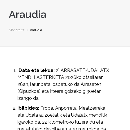
Araudia
Mondraitz
Araudia
Data eta lekua:
X. ARRASATE-UDALATX
MENDI LASTERKETA 2026ko otsailaren
28an, larunbata, ospatuko da Arrasaten
(Gipuzkoa) eta irteera goizeko 9:30etan
izango da.
Ibilbidea:
Proba, Anporreta, Meatzerreka
eta Udala auzoetatik eta Udalatx menditik
igaroko da. 22 kilometroko luzera du eta
metatutako desnibela 1.400 metrokoa da.