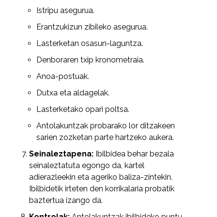
Istripu asegurua.
Erantzukizun zibileko asegurua.
Lasterketan osasun-laguntza.
Denboraren txip kronometraia.
Anoa-postuak.
Dutxa eta aldagelak.
Lasterketako opari poltsa.
Antolakuntzak probarako lor ditzakeen
sarien zozketan parte hartzeko aukera.
Seinaleztapena:
Ibilbidea behar bezala
seinaleztatuta egongo da, kartel
adierazleekin eta ageriko baliza-zintekin.
Ibilbidetik irteten den korrikalaria probatik
baztertua izango da.
Kontrolak:
Antolakuntzak ibilbideko puntu