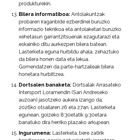
produkturekin.
Bilera informatiboa:
Antolakuntzak
probaren iraganbide ezberdinei buruzko
informazio teknikoa eta antolaketari buruzko
xehetasun garrantzitsuenak ezagutarazi eta
eskainiko ditu aurkezpen bilera batean.
Lasterketa eguna hurbildu ahala, zehaztuko
da bilera honen data eta lekua.
Gomendatzen da parte-hartzaileak bilera
honetara hurbiltzea.
Dortsalen banaketa:
Dortsalak Arrasateko
Intersport Loramendin (San Andreseko
auzoan) jasotzeko aukera izango da,
2026ko otsailaren 26 eta 27an. Lasterketa
egunean, goizeko 8:30etatik 9:30etara
banatuko dira herriko plazako arkupean.
Ingurumena:
Lasterketa, bere zatirik