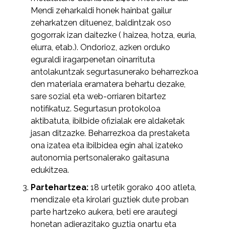
Mendi zeharkaldi honek hainbat gailur
zeharkatzen dituenez, baldintzak oso
gogorrak izan daitezke ( haizea, hotza, euria,
elurra, etab.). Ondorioz, azken orduko
eguraldi iragarpenetan oinarrituta
antolakuntzak segurtasunerako beharrezkoa
den materiala eramatera behartu dezake,
sare sozial eta web-orriaren bitartez
notifikatuz. Segurtasun protokoloa
aktibatuta, ibilbide ofizialak ere aldaketak
jasan ditzazke. Beharrezkoa da prestaketa
ona izatea eta ibilbidea egin ahal izateko
autonomia pertsonalerako gaitasuna
edukitzea.
Partehartzea:
18 urtetik gorako 400 atleta,
mendizale eta kirolari guztiek dute proban
parte hartzeko aukera, beti ere arautegi
honetan adierazitako guztia onartu eta