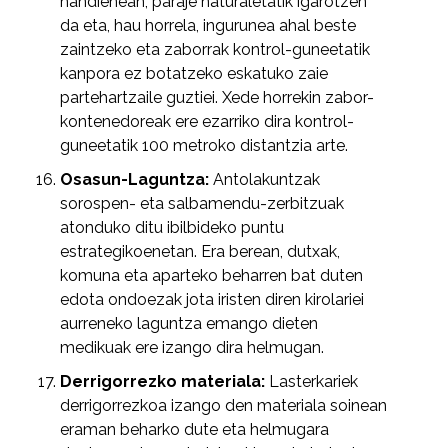
handienean, paraje naturaletatik igarotzen
da eta, hau horrela, ingurunea ahal beste
zaintzeko eta zaborrak kontrol-guneetatik
kanpora ez botatzeko eskatuko zaie
partehartzaile guztiei. Xede horrekin zabor-
kontenedoreak ere ezarriko dira kontrol-
guneetatik 100 metroko distantzia arte.
Osasun-Laguntza:
Antolakuntzak
sorospen- eta salbamendu-zerbitzuak
atonduko ditu ibilbideko puntu
estrategikoenetan. Era berean, dutxak,
komuna eta aparteko beharren bat duten
edota ondoezak jota iristen diren kirolariei
aurreneko laguntza emango dieten
medikuak ere izango dira helmugan.
Derrigorrezko materiala:
Lasterkariek
derrigorrezkoa izango den materiala soinean
eraman beharko dute eta helmugara