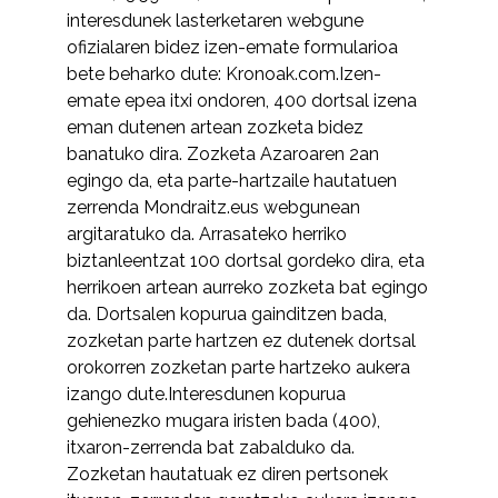
interesdunek lasterketaren webgune
ofizialaren bidez izen-emate formularioa
bete beharko dute: Kronoak.com.Izen-
emate epea itxi ondoren, 400 dortsal izena
eman dutenen artean zozketa bidez
banatuko dira. Zozketa Azaroaren 2an
egingo da, eta parte-hartzaile hautatuen
zerrenda Mondraitz.eus webgunean
argitaratuko da. Arrasateko herriko
biztanleentzat 100 dortsal gordeko dira, eta
herrikoen artean aurreko zozketa bat egingo
da. Dortsalen kopurua gainditzen bada,
zozketan parte hartzen ez dutenek dortsal
orokorren zozketan parte hartzeko aukera
izango dute.Interesdunen kopurua
gehienezko mugara iristen bada (400),
itxaron-zerrenda bat zabalduko da.
Zozketan hautatuak ez diren pertsonek