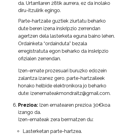
da. Urtarrilaren 28tik aurrera, ez da inolako
diru-itzulirik egingo.
Parte-hartzaile guztiek ziurtatu beharko
dute beren izena inskripzio zerrendan
agertzen dela lasterketa eguna baino lehen.
Ordainketa “ordainduta” bezala
erregistratuta egon beharko da inskripzio
ofizialen zerrendan.
Izen-emate prozesuari buruzko edozein
zalantza izanez gero, parte-hartzaileek
honako helbide elektronikora jo beharko
dute: izenemateakmondraitz@gmail.com.
Prezioa:
Izen ematearen prezioa 30€koa
izango da.
Izen-emateak zera bermatzen du:
Lasterketan parte-hartzea.