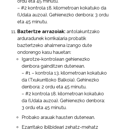
ordu eta 45 minutu.
– #2 kontrola 18. kilometroan kokatuko da
(Udala auzoa). Gehienezko denbora: 3 ordu
eta 45 minutu.
Baztertze arrazoiak:
antolakuntzako
arduradunek korrikalaria probatik
baztertzeko ahalmena izango dute
ondorengo kasu hauetan:
Igarotze-kontrolean gehienezko
denbora gainditzen dutenean.
– #1 – kontrola 13. kilometroan kokatuko
da (Txukurrilloko Balkoia). Gehinezko
denbora: 2 ordu eta 45 minutu.
– #2 kontrola 18. kilometroan kokatuko
da (Udala auzoa). Gehienezko denbora:
3 ordu eta 45 minutu.
Probako arauak hausten dutenean.
Ezarritako ibilbideari zehatz-mehatz