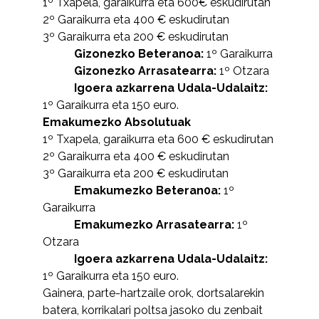
1º Txapela, garaikurra eta 600€ eskudirutan
2º Garaikurra eta 400 € eskudirutan
3º Garaikurra eta 200 € eskudirutan
Gizonezko Beteranoa:
1º Garaikurra
Gizonezko Arrasatearra:
1º Otzara
Igoera azkarrena Udala-Udalaitz:
1º Garaikurra eta 150 euro.
Emakumezko Absolutuak
1º Txapela, garaikurra eta 600 € eskudirutan
2º Garaikurra eta 400 € eskudirutan
3º Garaikurra eta 200 € eskudirutan
Emakumezko Beteran0a:
1º
Garaikurra
Emakumezko Arrasatearra:
1º
Otzara
Igoera azkarrena Udala-Udalaitz:
1º Garaikurra eta 150 euro.
Gainera, parte-hartzaile orok, dortsalarekin
batera, korrikalari poltsa jasoko du zenbait