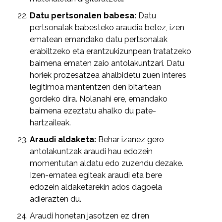
Datu pertsonalen babesa:
Datu
pertsonalak babesteko araudia betez, izen
ematean emandako datu pertsonalak
erabiltzeko eta erantzukizunpean tratatzeko
baimena ematen zaio antolakuntzari. Datu
horiek prozesatzea ahalbidetu zuen interes
legitimoa mantentzen den bitartean
gordeko dira. Nolanahi ere, emandako
baimena ezeztatu ahalko du pate-
hartzaileak.
Araudi aldaketa:
Behar izanez gero
antolakuntzak araudi hau edozein
momentutan aldatu edo zuzendu dezake.
Izen-ematea egiteak araudi eta bere
edozein aldaketarekin ados dagoela
adierazten du.
Araudi honetan jasotzen ez diren