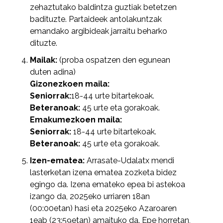
zehaztutako baldintza guztiak betetzen
badituzte. Partaideek antolakuntzak
emandako argibideak jarraitu beharko
dituzte.
Mailak:
(proba ospatzen den egunean
duten adina)
Gizonezkoen maila:
Seniorrak:
18-44 urte bitartekoak.
Beteranoak:
45 urte eta gorakoak.
Emakumezkoen maila:
Seniorrak:
18-44 urte bitartekoak.
Beteranoak:
45 urte eta gorakoak.
Izen-ematea:
Arrasate-Udalatx mendi
lasterketan izena ematea zozketa bidez
egingo da. Izena emateko epea bi astekoa
izango da, 2025eko urriaren 18an
(00:00etan) hasi eta 2025eko Azaroaren
1eab (23:59etan) amaituko da. Epe horretan,