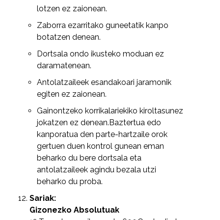
lotzen ez zaionean.
Zaborra ezarritako guneetatik kanpo
botatzen denean.
Dortsala ondo ikusteko moduan ez
daramatenean.
Antolatzaileek esandakoari jaramonik
egiten ez zaionean.
Gainontzeko korrikalariekiko kiroltasunez
jokatzen ez denean.Baztertua edo
kanporatua den parte-hartzaile orok
gertuen duen kontrol gunean eman
beharko du bere dortsala eta
antolatzaileek agindu bezala utzi
beharko du proba.
Sariak:
Gizonezko Absolutuak