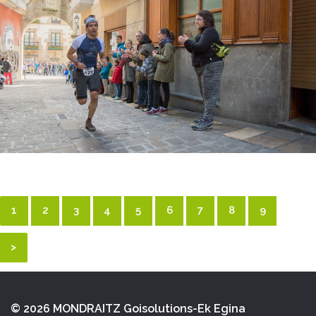
1
2
3
4
5
6
7
8
9
>
© 2026 MONDRAITZ
Goisolutions-Ek Egina